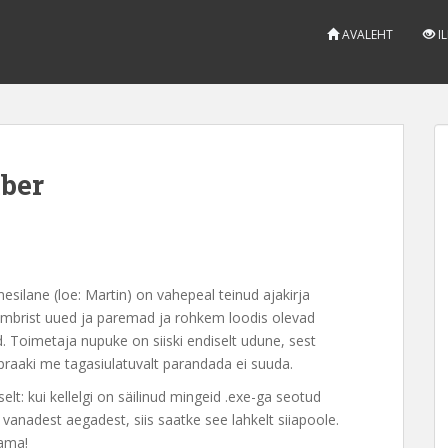
AVALEHT
I
ber
esilane (loe: Martin) on vahepeal teinud ajakirja
umbrist uued ja paremad ja rohkem loodis olevad
 Toimetaja nupuke on siiski endiselt udune, sest
 praaki me tagasiulatuvalt parandada ei suuda.
elt: kui kellelgi on säilinud mingeid .exe-ga seotud
 vanadest aegadest, siis saatke see lahkelt siiapoole.
ama!