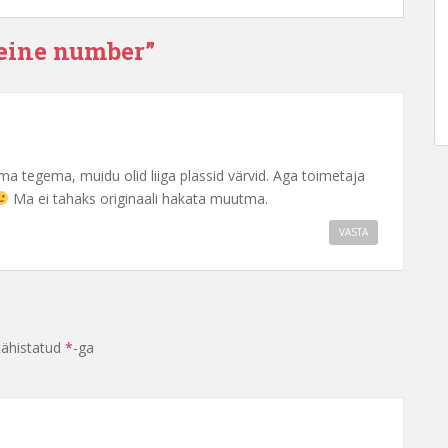
teine number”
a tegema, muidu olid liiga plassid värvid. Aga toimetaja
Ma ei tahaks originaali hakata muutma.
VASTA
tähistatud
*
-ga