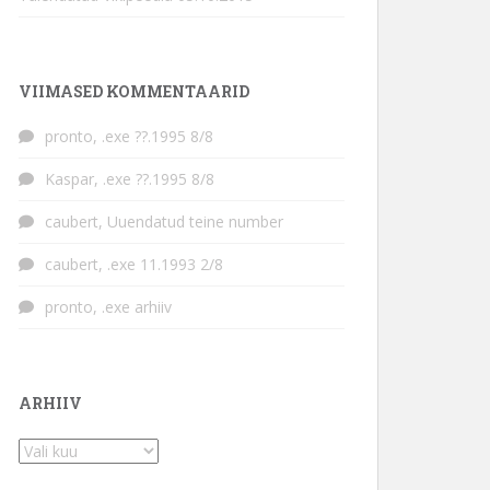
VIIMASED KOMMENTAARID
pronto
,
.exe ??.1995 8/8
Kaspar
,
.exe ??.1995 8/8
caubert
,
Uuendatud teine number
caubert
,
.exe 11.1993 2/8
pronto
,
.exe arhiiv
ARHIIV
Arhiiv