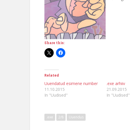
Share this:
Related
Uuendatud esimene number
.exe arhiiv
11.10.2015
21.09.2015
In "Uudised"
In "Uudised"
.exe
2/8
Uuendus