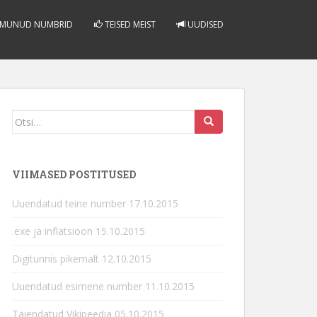
LMUNUD NUMBRID
TEISED MEIST
UUDISED
Otsi
seda:
VIIMASED POSTITUSED
Uuendatud teine number
17.10.2015
.exe ja inflatsioon
15.10.2015
Digitunnis pikemalt
12.10.2015
Uuendatud esimene number
11.10.2015
Täiendatud Vikipeedia
05.10.2015