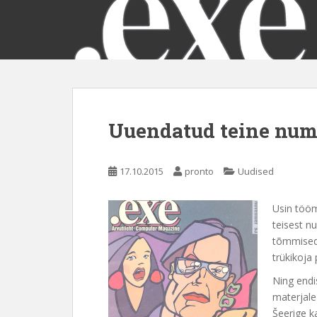
S
k
i
p
t
o
m
a
Uuendatud teine num
i
n
c
17.10.2015
pronto
Uudised
o
n
Usin tööm
t
teisest n
e
tõmmised.
n
trükikoja
t
Ning endis
materjale
Šeerige k