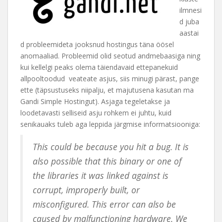
ilmnesi
d juba
aastai
d probleemideta jooksnud hostingus täna öösel
anomaaliad. Probleemid olid seotud andmebaasiga ning
kui kellelgi peaks olema täiendavaid ettepanekuid
allpooltoodud veateate asjus, siis minugi pärast, pange
ette (täpsustuseks niipalju, et majutusena kasutan ma
Gandi Simple Hostingut). Asjaga tegeletakse ja
loodetavasti selliseid asju rohkem ei juhtu, kuid
senikauaks tuleb aga leppida järgmise informatsiooniga:
This could be because you hit a bug. It is
also possible that this binary or one of
the libraries it was linked against is
corrupt, improperly built, or
misconfigured. This error can also be
caused by malfunctioning hardware. We