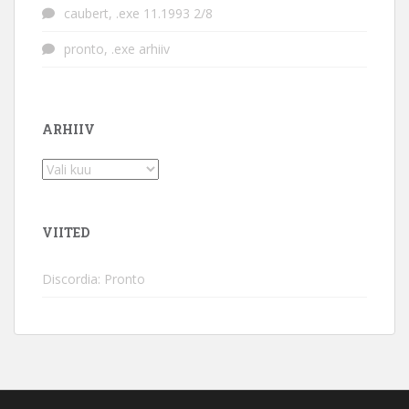
caubert
,
.exe 11.1993 2/8
pronto
,
.exe arhiiv
ARHIIV
Arhiiv
VIITED
Discordia: Pronto